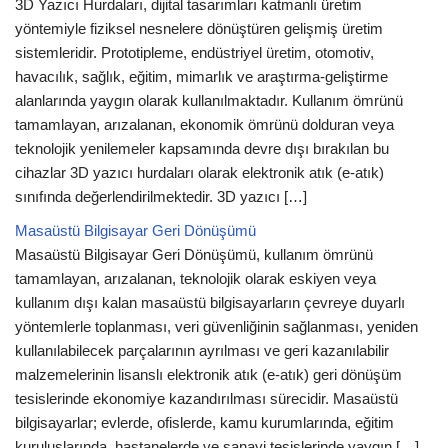
3D Yazıcı Hurdaları, dijital tasarımları katmanlı üretim
yöntemiyle fiziksel nesnelere dönüştüren gelişmiş üretim
sistemleridir. Prototipleme, endüstriyel üretim, otomotiv,
havacılık, sağlık, eğitim, mimarlık ve araştırma-geliştirme
alanlarında yaygın olarak kullanılmaktadır. Kullanım ömrünü
tamamlayan, arızalanan, ekonomik ömrünü dolduran veya
teknolojik yenilemeler kapsamında devre dışı bırakılan bu
cihazlar 3D yazıcı hurdaları olarak elektronik atık (e-atık)
sınıfında değerlendirilmektedir. 3D yazıcı […]
Masaüstü Bilgisayar Geri Dönüşümü
Masaüstü Bilgisayar Geri Dönüşümü, kullanım ömrünü
tamamlayan, arızalanan, teknolojik olarak eskiyen veya
kullanım dışı kalan masaüstü bilgisayarların çevreye duyarlı
yöntemlerle toplanması, veri güvenliğinin sağlanması, yeniden
kullanılabilecek parçalarının ayrılması ve geri kazanılabilir
malzemelerinin lisanslı elektronik atık (e-atık) geri dönüşüm
tesislerinde ekonomiye kazandırılması sürecidir. Masaüstü
bilgisayarlar; evlerde, ofislerde, kamu kurumlarında, eğitim
kuruluşlarında, hastanelerde ve sanayi tesislerinde yaygın […]