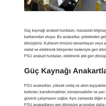
Güç kaynağı anakart hurdaları, masaüstü bilgisaya
kartlarından oluşur. Bu anakartlar, şebekeden gele
dönüştürür. Kullanım ömrünü tamamlayan veya arıza
metal ve elektronik bileşenler nedeniyle geri dö
PSU anakart hurdaları, elektronik atık geri dönüşü
Güç Kaynağı Anakartlar
PSU anakartları, yüksek voltaj ve akım taşıyabilen
bobinler, transformatörler, kondansatörler ve yarı
güvenli çalışmasını sağlar. Aynı zamanda diğer ele
PSU anakartlarını geri dönüşüm açısından daha de