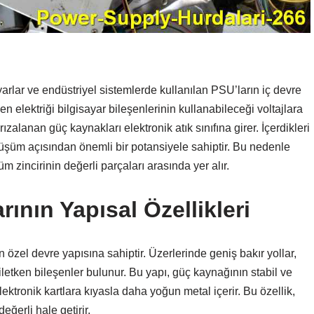
rlar ve endüstriyel sistemlerde kullanılan PSU’ların iç devre
n elektriği bilgisayar bileşenlerinin kullanabileceği voltajlara
lanan güç kaynakları elektronik atık sınıfına girer. İçerdikleri
nüşüm açısından önemli bir potansiyele sahiptir. Bu nedenle
m zincirinin değerli parçaları arasında yer alır.
ının Yapısal Özellikleri
 özel devre yapısına sahiptir. Üzerlerinde geniş bakır yollar,
 iletken bileşenler bulunur. Bu yapı, güç kaynağının stabil ve
ktronik kartlara kıyasla daha yoğun metal içerir. Bu özellik,
ğerli hale getirir.