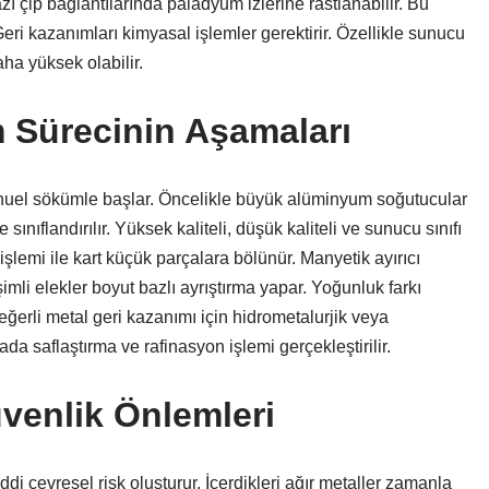
ı çip bağlantılarında paladyum izlerine rastlanabilir. Bu
Geri kazanımları kimyasal işlemler gerektirir. Özellikle sunucu
ha yüksek olabilir.
 Sürecinin Aşamaları
anuel sökümle başlar. Öncelikle büyük alüminyum soğutucular
sınıflandırılır. Yüksek kaliteli, düşük kaliteli ve sunucu sınıfı
 işlemi ile kart küçük parçalara bölünür. Manyetik ayırıcı
eşimli elekler boyut bazlı ayrıştırma yapar. Yoğunluk farkı
 Değerli metal geri kazanımı için hidrometalurjik veya
a saflaştırma ve rafinasyon işlemi gerçekleştirilir.
üvenlik Önlemleri
ddi çevresel risk oluşturur. İçerdikleri ağır metaller zamanla