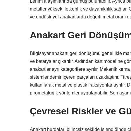
Lehim alaşımlarında gümüş bulunabilir. Ayrıca baz
metaller yüksek iletkenlik ve dayanıklılık sağlar. 
ve endüstriyel anakartlarda değerli metal oranı da
Anakart Geri Dönüşüm
Bilgisayar anakartı geri dönüşümü genellikle m
ve bataryalar çıkarılır. Ardından kart modeline göre 
anakartlar ayrı kategorilere ayrılır. Mekanik kırma
sistemler demir içeren parçaları uzaklaştırır. Titr
kullanılarak metal ve plastik fraksiyonlar ayrılır.
pirometalurjik yöntemler uygulanabilir. Son aşamad
Çevresel Riskler ve G
Anakart hurdaları bilinçsiz şekilde işlendiğinde ci